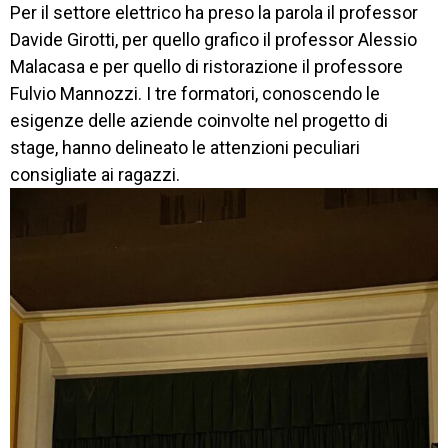
PROGETTO 
Per il settore elettrico ha preso la parola il professor
FORMATIVO
Davide Girotti, per quello grafico il professor Alessio
Malacasa e per quello di ristorazione il professore
ORIENTAMENTO
Fulvio Mannozzi. I tre formatori, conoscendo le
QUALITÀ 
esigenze delle aziende coinvolte nel progetto di
E 
stage, hanno delineato le attenzioni peculiari
ACCREDITAMENTO
consigliate ai ragazzi.
EXTRA
CONTATTI